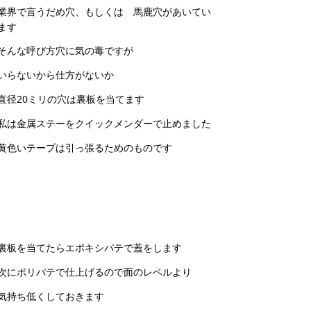
業界で言うだめ穴、もしくは 馬鹿穴があいてい
ます
そんな呼び方穴に気の毒ですが
いらないから仕方がないか
直径20ミリの穴は裏板を当てます
私は金属ステーをクイックメンダーで止めました
黄色いテープは引っ張るためのものです
裏板を当てたらエポキシパテで蓋をします
次にポリパテで仕上げるので面のレベルより
気持ち低くしておきます