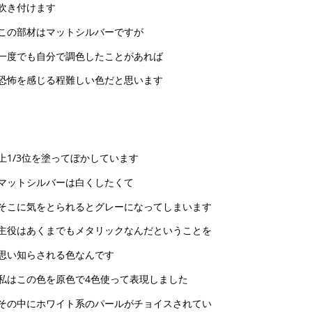
吹き付けます
この部材はマットシルバーですが
一度でも自分で調色したことがあれば
恐怖を感じる程難しい色だと思います
上1/3位を塗ってぼかしています
マットシルバーは白くしたくて
そこに気をとられるとグレーになってしまいます
主役はあくまでもメタリックなんだということを
思い知らされる色なんです
私はこの色を原色で4色使って表現しました
その中にホワイト系のパールがチョイスされてい