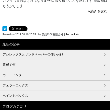
カプラも買わなければなりません 普及機でこんな感じです 高級機は
もう少ししま…
続きを読む
Posted on
2012.08.16 20:25
|
by
美想科学有限会社
|
Perma Link
最新の記事
アシレックスとサンドペーパーの使い分け
質感て何
カラーインク
フェラーエックス
ペイントボックス
ブログカテゴリ