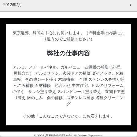
2012年7月
東京近郊、静岡を中心にお伺いします。（※料金等は内容によ
り違うのでご相談ください）
弊社の仕事内容
アルミ、スチールパネル、ガルバニューム鋼板の補修（外壁、
屋根含む） アルミサッシ、玄関ドアの補修 ダイノック、化粧
単板、その他シート張り 木部補修 全般 ステンレス沓摺り等
へこみ補修 石材補修 色合わせ 中古住宅、ビルのリフォーム
に伴う サッシ塗り替え スパンドレール塗り替え、玄関ドア塗
り替え 床のしみ、傷の補修、ステンレス磨き 各種クリーニン
グ
その他「こんなことできないか」にお応えします。
© 2026 美想科学有限会社 All Rights Reserved.