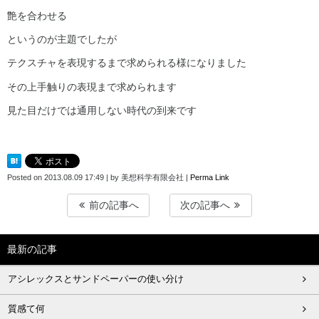
艶を合わせる
というのが主題でしたが
テクスチャを表現するまで求められる様になりました
その上手触りの表現まで求められます
見た目だけでは通用しない時代の到来です
Posted on
2013.08.09 17:49
|
by
美想科学有限会社
|
Perma Link
前の記事へ
次の記事へ
最新の記事
アシレックスとサンドペーパーの使い分け
質感て何