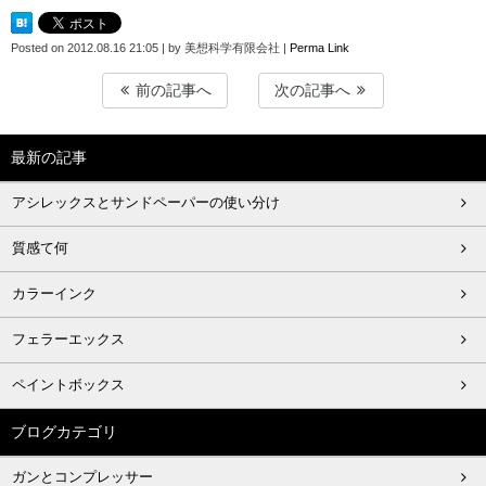
Posted on
2012.08.16 21:05
|
by
美想科学有限会社
|
Perma Link
前の記事へ
次の記事へ
最新の記事
アシレックスとサンドペーパーの使い分け
質感て何
カラーインク
フェラーエックス
ペイントボックス
ブログカテゴリ
ガンとコンプレッサー