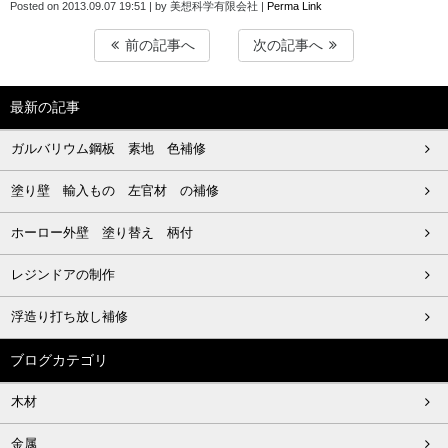
Posted on
2013.09.07 19:51
|
by
美想科学有限会社
|
Perma Link
前の記事へ
次の記事へ
最新の記事
ガルバリウム鋼板 素地 色補修
塗り壁 輸入もの 左官材 の補修
ホーロー外壁 塗り替え 柄付
レジンドアの制作
浮造り打ち放し補修
ブログカテゴリ
木材
金属