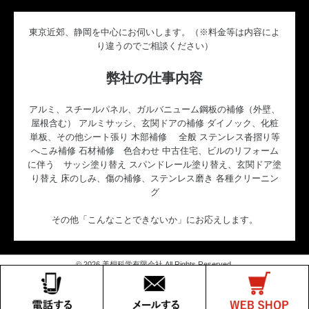
東京近郊、静岡を中心にお伺いします。（※料金等は内容によ
り違うのでご相談ください）
弊社の仕事内容
アルミ、スチールパネル、ガルバニューム鋼板の補修（外壁、
屋根含む） アルミサッシ、玄関ドアの補修 ダイノック、化粧
単板、その他シート張り 木部補修 全般 ステンレス沓摺り等
へこみ補修 石材補修 色合わせ 中古住宅、ビルのリフォーム
に伴う サッシ塗り替え スパンドレール塗り替え、玄関ドア塗
り替え 床のしみ、傷の補修、ステンレス磨き 各種クリーニン
グ
その他「こんなことできないか」にお応えします。
© 2026 美想科学有限会社 All Rights Reserved.