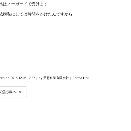
私はノーガードで受けます
結構私にしては時間をかけたんですから
ted on
2015.12.05 17:47
|
by
美想科学有限会社
|
Perma Link
の記事へ