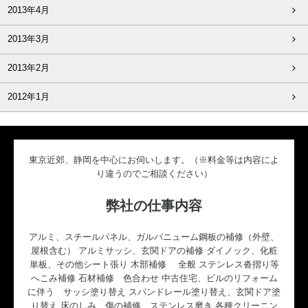
2013年4月
2013年3月
2013年2月
2012年1月
東京近郊、静岡を中心にお伺いします。（※料金等は内容によ
り違うのでご相談ください）
弊社の仕事内容
アルミ、スチールパネル、ガルバニューム鋼板の補修（外壁、
屋根含む） アルミサッシ、玄関ドアの補修 ダイノック、化粧
単板、その他シート張り 木部補修 全般 ステンレス沓摺り等
へこみ補修 石材補修 色合わせ 中古住宅、ビルのリフォーム
に伴う サッシ塗り替え スパンドレール塗り替え、玄関ドア塗
り替え 床のしみ、傷の補修、ステンレス磨き 各種クリーニン