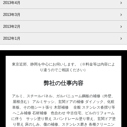
2013年4月
2013年3月
2013年2月
2012年1月
東京近郊、静岡を中心にお伺いします。（※料金等は内容によ
り違うのでご相談ください）
弊社の仕事内容
アルミ、スチールパネル、ガルバニューム鋼板の補修（外壁、
屋根含む） アルミサッシ、玄関ドアの補修 ダイノック、化粧
単板、その他シート張り 木部補修 全般 ステンレス沓摺り等
へこみ補修 石材補修 色合わせ 中古住宅、ビルのリフォーム
に伴う サッシ塗り替え スパンドレール塗り替え、玄関ドア塗
り替え 床のしみ、傷の補修、ステンレス磨き 各種クリーニン