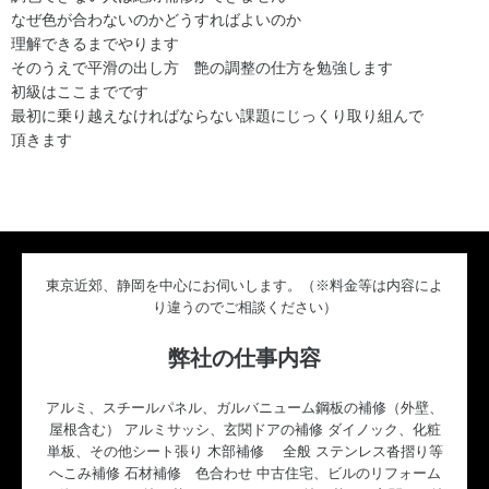
なぜ色が合わないのかどうすればよいのか
理解できるまでやります
そのうえで平滑の出し方 艶の調整の仕方を勉強します
初級はここまでです
最初に乗り越えなければならない課題にじっくり取り組んで
頂きます
東京近郊、静岡を中心にお伺いします。（※料金等は内容によ
り違うのでご相談ください）
弊社の仕事内容
アルミ、スチールパネル、ガルバニューム鋼板の補修（外壁、
屋根含む） アルミサッシ、玄関ドアの補修 ダイノック、化粧
単板、その他シート張り 木部補修 全般 ステンレス沓摺り等
へこみ補修 石材補修 色合わせ 中古住宅、ビルのリフォーム